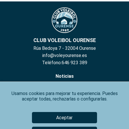
CLUB VOLEIBOL OURENSE
Rúa Bedoya 7 - 32004 Ourense
info@voleyourense.es
Teléfono:646 923 389
Noticias
Hazte Socio
Inscribete
Usamos cookies para mejorar tu experiencia. Puedes
aceptar todas, rechazarlas o configurarlas.
Contacto
Aviso Legal
Aceptar
Política de Privacidad