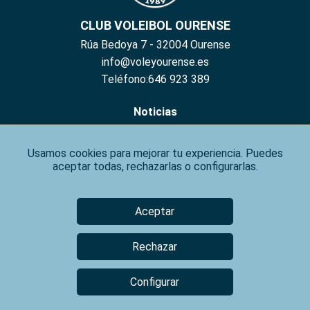
CLUB VOLEIBOL OURENSE
Rúa Bedoya 7 - 32004 Ourense
info@voleyourense.es
Teléfono:646 923 389
Noticias
Hazte Socio
Usamos cookies para mejorar tu experiencia. Puedes
Inscribete
aceptar todas, rechazarlas o configurarlas.
Contacto
Aviso Legal
Aceptar
Política de Privacidad
Rechazar
Política de Cookies
Configurar
⚙️